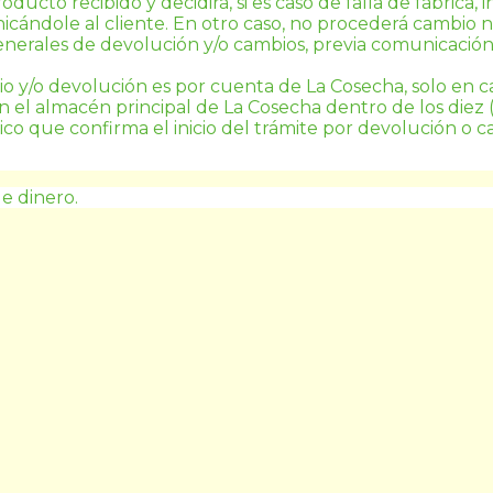
roducto recibido y decidirá, si es caso de falla de fábrica, 
ándole al cliente. En otro caso, no procederá cambio ni 
erales de devolución y/o cambios, previa comunicación al
io y/o devolución es por cuenta de 
La Cosecha
, solo en 
n el almacén principal de 
La Cosecha
 dentro de los diez 
nico que confirma el inicio del trámite por devolución o 
de dinero.