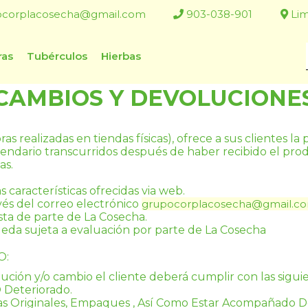
ocorplacosecha@gmail.com
903-038-901
Lim
ras
Tubérculos
Hierbas
CAMBIOS Y DEVOLUCIONE
 realizadas en tiendas físicas), ofrece a sus clientes la 
alendario transcurridos después de haber recibido el pro
as.
características ofrecidas via web.
és del correo electrónico 
grupocorplacosecha@gmail.c
esta de parte de La Cosecha.
da sujeta a evaluación por parte de 
La Cosecha
O:
ución y/o cambio el cliente deberá cumplir con las sigui
 Deteriorado.
as Originales, Empaques , Así Como Estar Acompañado D